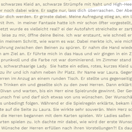
, schwarzes Kleid an, schwarze Strümpfe mit Naht und High-Heels
 noch dabei wäre. Er sagte nur, lass dich überraschen. Der Ab
ür dich werden. Er grinste dabei. Meine Aufregung stieg an, ein l
it ihm. In meiner Fantasie hatte ich mir schon öfter vorgestellt
etzt wurde es vielleicht real? ei der Autofahrt streichelte er za
leise zu mir, öffne deine Beine. Ich war erstaunt, wie schnell e
in meinem Schritt, wie warm es war. Dabei merkte ich, wie mich
erührung zwischen den Beinen zu spüren. Er nahm die Hand wied
n am Ziel an. Er führte mich in das Haus und wir gingen in ein
prunkvoll und die Farbe rot war dominierend. Im Zimmer stand 
ke, schwarzhaarige Lady. Sie hatte ein edles, rotes, kurzes Kleid
 zu ihr und ich nahm neben ihr Platz. Ihr Name war Laura. Geg
ren im Anzug an einem runden Tisch. Er stellte uns gegenseitig
Trinken ein und gesellte sich zu den zwei Herren. Dann erklärte
Divan und warten, bis ein Herr eine Spielrunde gewinnt. Der Ge
unsch frei und darf sich etwas von uns wünschen. Der Wunschä
s unbedingt folgen. Während er die Spielregeln erklärte, bekam
e auf die Seite zu Laura. Sie wirkte sehr souverän. Mein Herz s
die Herren begannen mit dem Karten spielen. Wir Ladies saße
arten spielen zu. Ich dachte mir dabei, wie wird der erste Wun
Wünsche der Herren erfüllen nach ihren Vorstellungen?! Es daue