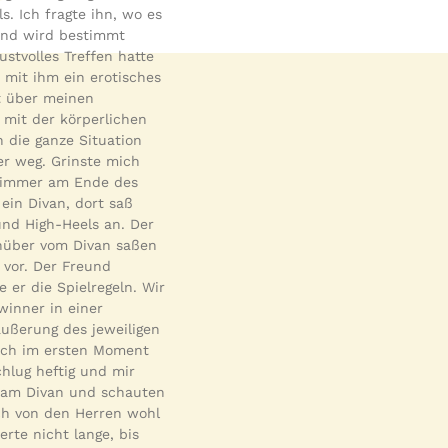
. Ich fragte ihn, wo es
end wird bestimmt
ustvolles Treffen hatte
, mit ihm ein erotisches
rt über meinen
r mit der körperlichen
 die ganze Situation
er weg. Grinste mich
 Zimmer am Ende des
ein Divan, dort saß
 und High-Heels an. Der
enüber vom Divan saßen
 vor. Der Freund
 er die Spielregeln. Wir
winner in einer
ußerung des jeweiligen
 ich im ersten Moment
chlug heftig und mir
n am Divan und schauten
sch von den Herren wohl
rte nicht lange, bis