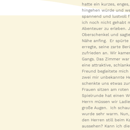
hatte ein kurzes, enges
hingehen würde und wer
spannend und lustvoll f
ich noch nicht gehabt m
Abenteuer zu erleben. J
Oberschenkel und sagte 
Nähe anfing. Er spürte 
erregte, seine zarte B
zufrieden an. Wir kame
Gangs. Das Zimmer war 
eine attraktive, schlan
Freund begleitete mich
zwei mir unbekannte Her
schenkte uns etwas zum 
Frauen sitzen am roten 
Spielrunde hat einen W
Herrn müssen wir Ladie
große Augen. Ich schaut
wurde sehr warm. Nun, 
den Herren still beim K
aussehen? Kann ich die 