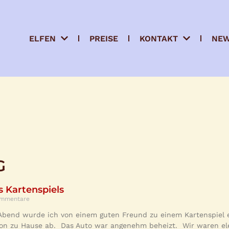
ELFEN
PREISE
KONTAKT
NE
G
s Kartenspiels
ommentare
Abend wurde ich von einem guten Freund zu einem Kartenspiel e
on zu Hause ab. Das Auto war angenehm beheizt. Wir waren ele